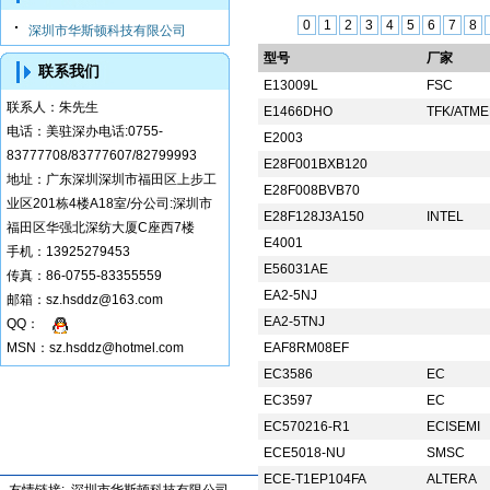
0
1
2
3
4
5
6
7
8
深圳市华斯顿科技有限公司
型号
厂家
联系我们
E13009L
FSC
联系人：
朱先生
E1466DHO
TFK/ATM
电话：
美驻深办电话:0755-
E2003
83777708/83777607/82799993
E28F001BXB120
地址：
广东深圳深圳市福田区上步工
E28F008BVB70
业区201栋4楼A18室/分公司:深圳市
E28F128J3A150
INTEL
福田区华强北深纺大厦C座西7楼
E4001
手机：
13925279453
E56031AE
传真：
86-0755-83355559
EA2-5NJ
邮箱：
sz.hsddz@163.com
EA2-5TNJ
QQ：
MSN：sz.hsddz@hotmel.com
EAF8RM08EF
EC3586
EC
EC3597
EC
EC570216-R1
ECISEMI
ECE5018-NU
SMSC
ECE-T1EP104FA
ALTERA