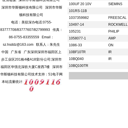
友情链接:
深圳市华斯顿科技有限公司
100UF 20 10V
SIEMINS
深圳市华斯顿科技有限公司
深圳市华斯
101RS-11B
顿科技有限公司
1037359982
FREESCAL
电话：美驻深办电话:0755-
10497-14
ROCKWEL
83777708/83777607/82799993 传真：
105231
PHILIP
86-0755-83355559 Email：
1058077-1
AMP
sz.hsddz@163.com
联系人：朱先生
1086-33
ON
中国 广东省 广东深圳深圳市福田区上
10BF10TR
IR
10BQ040
IR
步工业区201栋4楼A18室/分公司:深圳市
10BQ100TR
福田区华强北深纺大厦C座西7楼 深圳市
华斯顿科技有限公司
技术支持：
51电子网
本站流量统计: