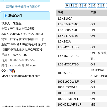
0
1
2
3
4
5
6
7
8
深圳市华斯顿科技有限公司
型号
厂家
联系我们
1.5KE100A
联系人：
朱先生
1.5KE24ARL4G
ON
电话：
美驻深办电话:0755-
1.5KE30ARL4G
ON
83777708/83777607/82799993
1.5KE47ARL4G
ON
地址：
广东深圳深圳市福田区上步工
1.5KE62A
业区201栋4楼A18室/分公司:深圳市
1.5SMC15AT3G
ON
福田区华强北深纺大厦C座西7楼
ON一级代理
手机：
13925279453
1.5SMC18AT3G
商，
传真：
86-0755-83355559
1.5SMC36AT3G
ON
邮箱：
sz.hsddz@163.com
NATIONAL
QQ：
100353PC
MSN：sz.hsddz@hotmel.com
SEMICOND
100EL90DW-LF
ON
100ELT22D-LF
ON
100ELT23D-LF
ON
100ELT23LDT-LF
ON
100H641LVFN-LF
MIS