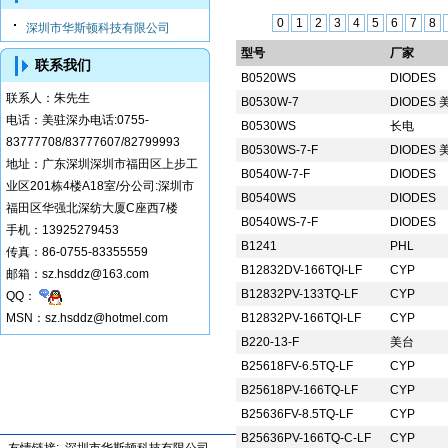
0
1
2
3
4
5
6
7
8
深圳市华斯顿科技有限公司
型号
厂家
联系我们
B0520WS
DIODES
联系人：
朱先生
B0530W-7
DIODES
电话：
美驻深办电话:0755-
B0530WS
长电
83777708/83777607/82799993
B0530WS-7-F
DIODES
地址：
广东深圳深圳市福田区上步工
B0540W-7-F
DIODES
业区201栋4楼A18室/分公司:深圳市
B0540WS
DIODES
福田区华强北深纺大厦C座西7楼
B0540WS-7-F
DIODES
手机：
13925279453
B1241
PHL
传真：
86-0755-83355559
B12832DV-166TQI-LF
CYP
邮箱：
sz.hsddz@163.com
B12832PV-133TQ-LF
CYP
QQ：
MSN：sz.hsddz@hotmel.com
B12832PV-166TQI-LF
CYP
B220-13-F
美台
B25618FV-6.5TQ-LF
CYP
B25618PV-166TQ-LF
CYP
B25636FV-8.5TQ-LF
CYP
B25636PV-166TQ-C-LF
CYP