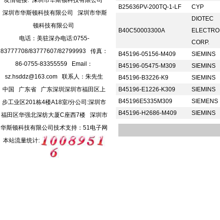
友情链接:
深圳市华斯顿科技有限公司
B25636PV-200TQ-1-LF
CYP
深圳市华斯顿科技有限公司
深圳市华斯
DIOTEC
顿科技有限公司
B40C50003300A
ELECTRO
电话：美驻深办电话:0755-
CORP.
83777708/83777607/82799993 传真：
B45196-05156-M409
SIEMINS
86-0755-83355559 Email：
B45196-05475-M309
SIEMINS
sz.hsddz@163.com
联系人：朱先生
B45196-B3226-K9
SIEMINS
中国 广东省 广东深圳深圳市福田区上
B45196-E1226-K309
SIEMINS
B45196E5335M309
SIEMENS
步工业区201栋4楼A18室/分公司:深圳市
B45196-H2686-M409
SIEMINS
福田区华强北深纺大厦C座西7楼 深圳市
华斯顿科技有限公司
技术支持：
51电子网
本站流量统计: