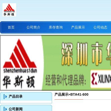
首页
公司简介
库存查询
产品展示
公司动态
产品展示
»BTA41-600
产品目录
公司新闻