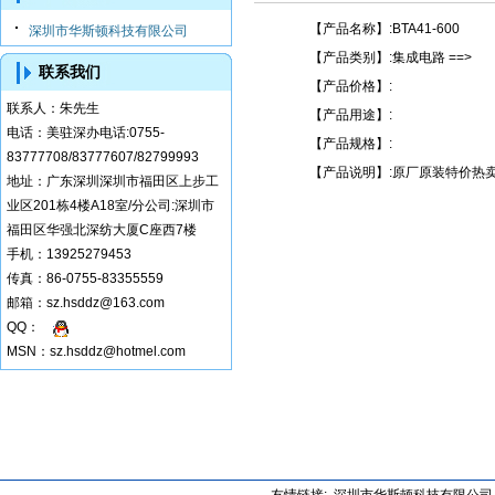
【产品名称】:BTA41-600
深圳市华斯顿科技有限公司
【产品类别】:集成电路 ==>
联系我们
【产品价格】:
联系人：
朱先生
【产品用途】:
电话：
美驻深办电话:0755-
【产品规格】:
83777708/83777607/82799993
【产品说明】:原厂原装特价热
地址：
广东深圳深圳市福田区上步工
业区201栋4楼A18室/分公司:深圳市
福田区华强北深纺大厦C座西7楼
手机：
13925279453
传真：
86-0755-83355559
邮箱：
sz.hsddz@163.com
QQ：
MSN：sz.hsddz@hotmel.com