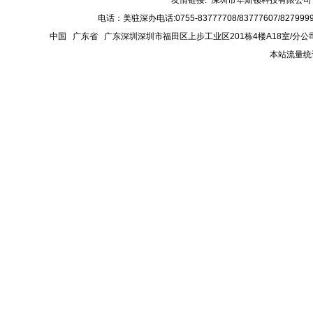
友情链接:
深圳市华斯顿科技有限公司
电话：美驻深办电话:0755-83777708/83777607/8279999
中国 广东省 广东深圳深圳市福田区上步工业区201栋4楼A18室/分
本站流量统