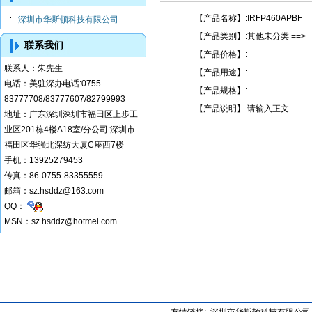
【产品名称】:IRFP460APBF
深圳市华斯顿科技有限公司
【产品类别】:其他未分类 ==>
联系我们
【产品价格】:
联系人：
朱先生
【产品用途】:
电话：
美驻深办电话:0755-
【产品规格】:
83777708/83777607/82799993
【产品说明】:请输入正文...
地址：
广东深圳深圳市福田区上步工
业区201栋4楼A18室/分公司:深圳市
福田区华强北深纺大厦C座西7楼
手机：
13925279453
传真：
86-0755-83355559
邮箱：
sz.hsddz@163.com
QQ：
MSN：sz.hsddz@hotmel.com